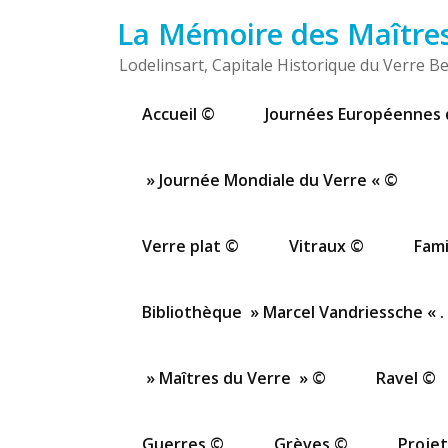
Passer
La Mémoire des Maîtres 
au
contenu
Lodelinsart, Capitale Historique du Verre Be
Accueil ©
Journées Européennes 
» Journée Mondiale du Verre « ©
Verre plat ©
Vitraux ©
Fami
Bibliothèque » Marcel Vandriessche « .
» Maîtres du Verre » ©
Ravel ©
Guerres ©
Grèves ©
Projet