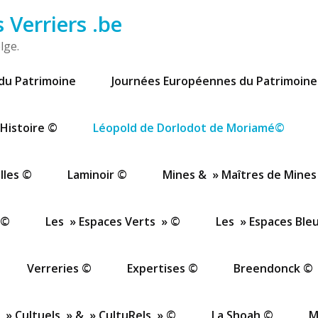
Verriers .be
lge.
du Patrimoine
Journées Européennes du Patrimoine
Histoire ©
Léopold de Dorlodot de Moriamé©
lles ©
Laminoir ©
Mines & » Maîtres de Mines
 ©
Les » Espaces Verts » ©
Les » Espaces Ble
Verreries ©
Expertises ©
Breendonck ©
 » Cultuels » & » CultuRels » ©
La Shoah ©
M