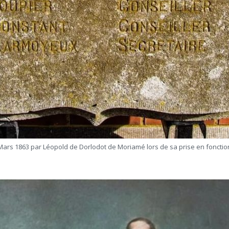
Mars 1863 par Léopold de Dorlodot de Moriamé lors de sa prise en foncti