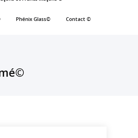
©
Phénix Glass©
Contact ©
iamé©