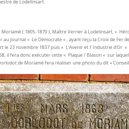
estre de Lodelinsart.
oriamé ( 1805-1870 ), Maître Verrier à Lodelinsart, « Héros
r au Journal « Le Démocrate « , ayant reçu la Croix de Fer d
art le 23 novembre 1837 puis « L’Avenir et l’ Industrie d’Or « 
, il fera donc exécuter cette « Plaque / Blason « sur laquel
Dorlodot de Moriamé fera réaliser une photo du dit « Conseil