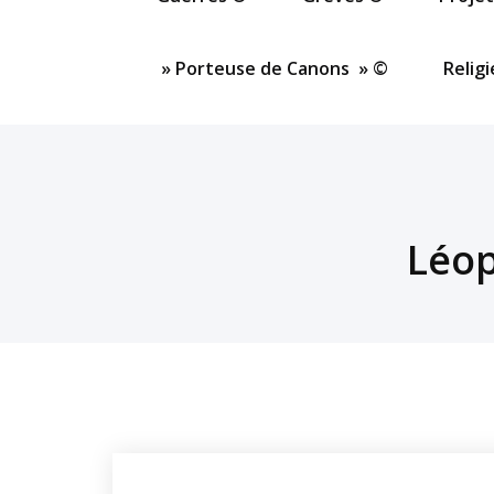
» Porteuse de Canons » ©
Relig
Léop