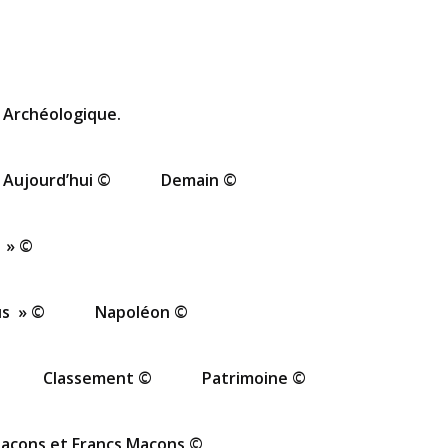
 Archéologique.
Aujourd’hui ©
Demain ©
 » ©
us » ©
Napoléon ©
Classement ©
Patrimoine ©
açons et Francs Maçons ©