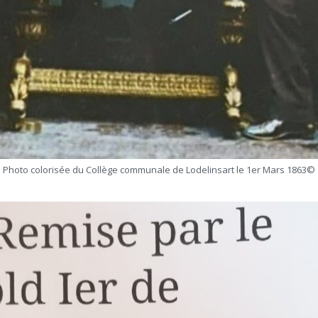
Photo colorisée du Collège communale de Lodelinsart le 1er Mars 1863©