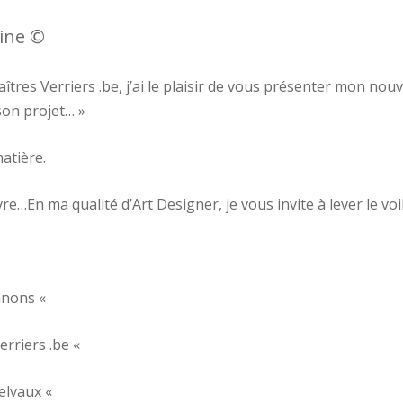
ine ©
îtres Verriers .be, j’ai le plaisir de vous présenter mon nou
on projet… »​
matière.
…​En ma qualité d’Art Designer, je vous invite à lever le voi
anons «
rriers .be «
elvaux «