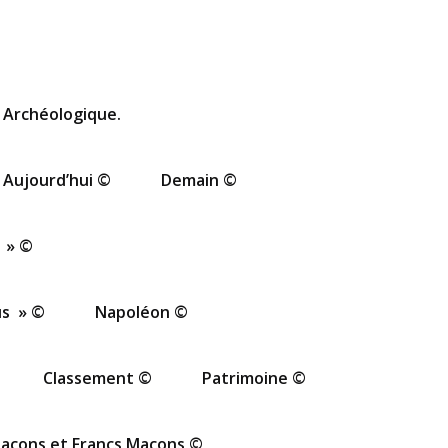
 Archéologique.
Aujourd’hui ©
Demain ©
 » ©
us » ©
Napoléon ©
Classement ©
Patrimoine ©
açons et Francs Maçons ©