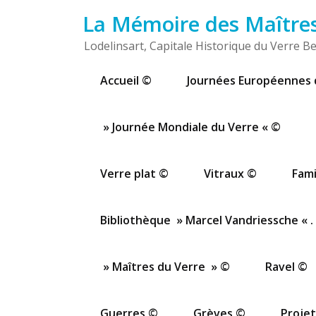
Passer
La Mémoire des Maîtres 
au
contenu
Lodelinsart, Capitale Historique du Verre Be
Accueil ©
Journées Européennes 
» Journée Mondiale du Verre « ©
Verre plat ©
Vitraux ©
Fami
Bibliothèque » Marcel Vandriessche « .
» Maîtres du Verre » ©
Ravel ©
Guerres ©
Grèves ©
Projet