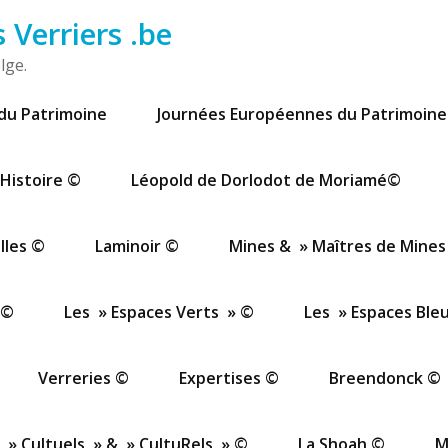
Verriers .be
lge.
du Patrimoine
Journées Européennes du Patrimoine
Histoire ©
Léopold de Dorlodot de Moriamé©
lles ©
Laminoir ©
Mines & » Maîtres de Mines
 ©
Les » Espaces Verts » ©
Les » Espaces Ble
Verreries ©
Expertises ©
Breendonck ©
 » Cultuels » & » CultuRels » ©
La Shoah ©
M