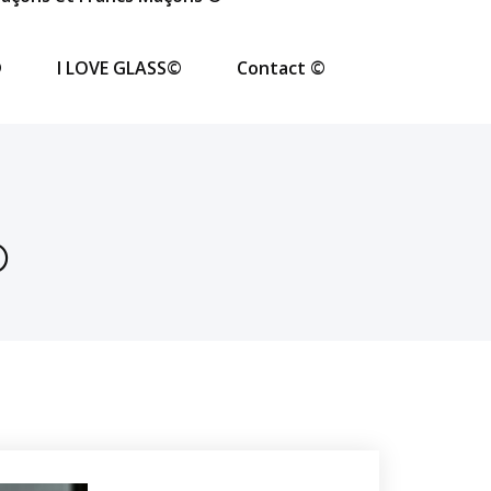
©
I LOVE GLASS©
Contact ©
©