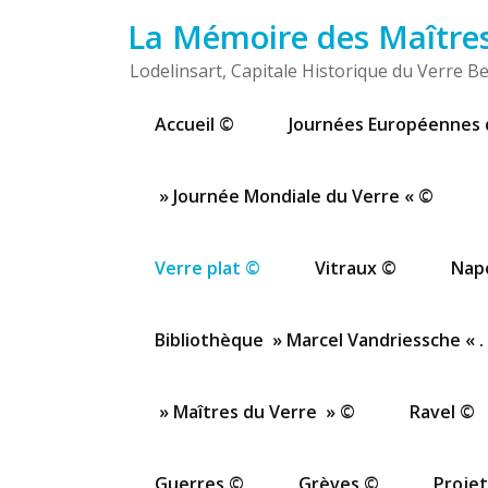
Passer
La Mémoire des Maîtres 
au
contenu
Lodelinsart, Capitale Historique du Verre Be
Accueil ©
Journées Européennes 
» Journée Mondiale du Verre « ©
Verre plat ©
Vitraux ©
Nap
Bibliothèque » Marcel Vandriessche « .
» Maîtres du Verre » ©
Ravel ©
Guerres ©
Grèves ©
Projet