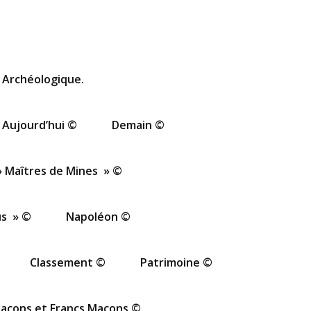
 Archéologique.
Aujourd’hui ©
Demain ©
 Maîtres de Mines » ©
us » ©
Napoléon ©
Classement ©
Patrimoine ©
açons et Francs Maçons ©