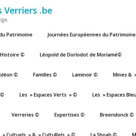
Verriers .be
lge.
du Patrimoine
Journées Européennes du Patrimoine
Histoire ©
Léopold de Dorlodot de Moriamé©
oléon ©
Familles ©
Laminoir ©
Mines & »
 ©
Les » Espaces Verts » ©
Les » Espaces Ble
Verreries ©
Expertises ©
Breendonck ©
 » Cultuels » & » CultuRels » ©
La Shoah ©
M