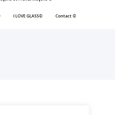
©
I LOVE GLASS©
Contact ©